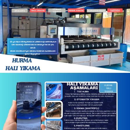
YORGAN
İLETİŞİM
PERDE YIKAMA
HALI YIKAMA
ANASAYFA
BATTANİYE YIKAMA
YIKAMA
25 yılı aşkın deneyimimiz ile uzman ekip kadromuzun
son teknoloji cihazlarımız ile Antalya'nın en çok
tercih
edilen antibakteriyel temizlik hizmetini sunmaktan
gurur duyuyoruz.
HURMA
HALI
YIKAMA
HURMA
HURMA
HALI
HALI
YIKAMA
YIKAMA